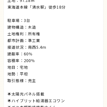
土地：97.18㎡
東海道本線「清水駅」徒歩18分
駐車場：3台
建物構造：木造
土地権利：所有権
都市計画：準工業
接道状況：南西5.4ｍ
建蔽率：60％
容積率：200％
地目：宅地
地勢：平坦
取引態様：売主
🌟太陽光パネル搭載
🌟ハイブリット給湯器エコワン