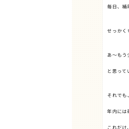
毎日、補
せっかく
あ～もう
と思ってい
それでも
年内には
これだけ