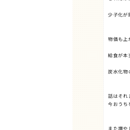
少子化が
物価も上
給食が本
炭水化物
話はそれ
今おうち
また増や